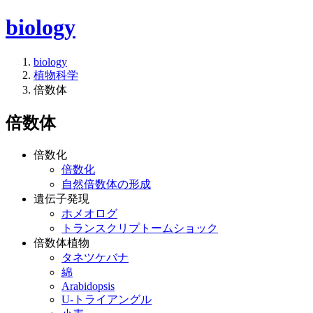
biology
biology
植物科学
倍数体
倍数体
倍数化
倍数化
自然倍数体の形成
遺伝子発現
ホメオログ
トランスクリプトームショック
倍数体植物
タネツケバナ
綿
Arabidopsis
U-トライアングル