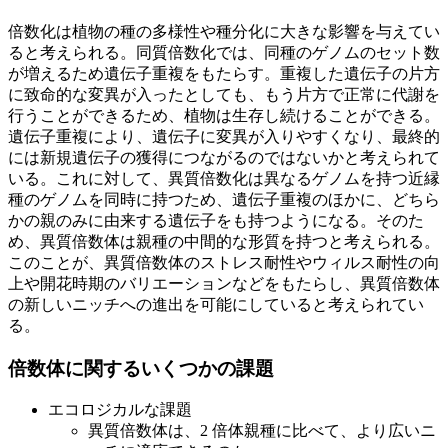
倍数化は植物の種の多様性や種分化に大きな影響を与えてい
ると考えられる。同質倍数化では、同種のゲノムのセット数
が増えるため遺伝子重複をもたらす。重複した遺伝子の片方
に致命的な変異が入ったとしても、もう片方で正常に代謝を
行うことができるため、植物は生存し続けることができる。
遺伝子重複により、遺伝子に変異が入りやすくなり、最終的
には新規遺伝子の獲得につながるのではないかと考えられて
いる。これに対して、異質倍数化は異なるゲノムを持つ近縁
種のゲノムを同時に持つため、遺伝子重複のほかに、どちら
かの親のみに由来する遺伝子をも持つようになる。そのた
め、異質倍数体は親種の中間的な形質を持つと考えられる。
このことが、異質倍数体のストレス耐性やウィルス耐性の向
上や開花時期のバリエーションなどをもたらし、異質倍数体
の新しいニッチへの進出を可能にしていると考えられてい
る。
倍数体に関するいくつかの課題
エコロジカルな課題
異質倍数体は、2 倍体親種に比べて、より広いニ