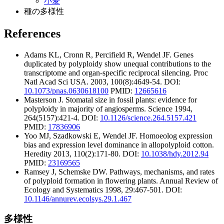
小麦
種の多様性
References
Adams KL, Cronn R, Percifield R, Wendel JF.
Genes
duplicated by polyploidy show unequal contributions to the
transcriptome and organ-specific reciprocal silencing.
Proc
Natl Acad Sci USA.
2003,
100
(8):4649-54. DOI:
10.1073/pnas.0630618100
PMID:
12665616
Masterson J.
Stomatal size in fossil plants: evidence for
polyploidy in majority of angiosperms.
Science
1994,
264
(5157):421-4. DOI:
10.1126/science.264.5157.421
PMID:
17836906
Yoo MJ, Szadkowski E, Wendel JF.
Homoeolog expression
bias and expression level dominance in allopolyploid cotton.
Heredity
2013,
110
(2):171-80. DOI:
10.1038/hdy.2012.94
PMID:
23169565
Ramsey J, Schemske DW.
Pathways, mechanisms, and rates
of polyploid formation in flowering plants.
Annual Review of
Ecology and Systematics
1998,
29
:467-501. DOI:
10.1146/annurev.ecolsys.29.1.467
多様性